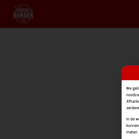
We geb
noodzak
Afhank
verder
In de 
kunnen
meten.