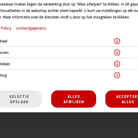
bezwaar maken tegen de verwerking door op "Alles afwijzen" te klikken. In dit geval
tionaliteiten in de webshop echter sterk beperkt. U kunt uw instellingen op elk 
n. Meer informatie over de diensten vindt u door op het vraagteken te klikken.
 Policy
contactgegevens
€ 2,95 *
tieel
euren
* Door lokale acties kunnen prijzen per winkel afwijken.
tieken
ting
T
PRIVACY STATEMENT
ALGEMENE VOORWAARDEN
SELECTIE
ALLES
ACCEPTEE
OPSLAAN
AFWIJZEN
ALLES