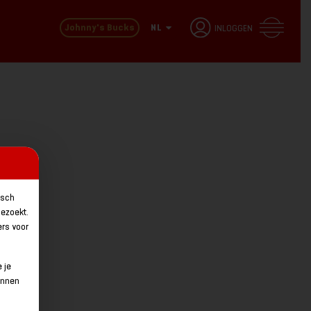
TAAL WIJZIGEN
Johnny's Bucks
NL
INLOGGEN
isch
bezoekt.
rs voor
 je
unnen