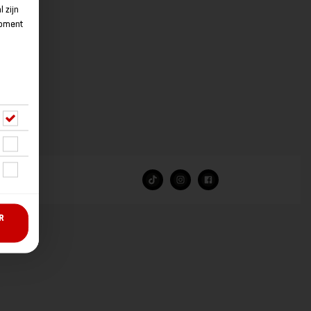
 zijn
moment
R