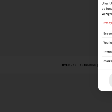
U kunt 
de func
wijzige
Privacy
Essen
Voork
Statis
marke
OVER ONS
FRANCHISE
CONTAC