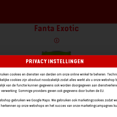
Fanta Exotic
PRIVACY INSTELLINGEN
ruiken cookies en diensten van derden om onze online winkel te beheren. Techn
elijke cookies zijn absoluut noodzakelijk zodat alles werkt als u onze webshop 
elijk van de functie kunnen gegevens ook worden doorgegeven aan dienstverlene
e verwerking. Sommige providers geven ook gegevens door buiten de EU.
webshop gebruiken we Google Maps. We gebruiken ook marketingcookies zodat we
 herkennen op onze webshops en het succes van onze marketingcampagnes k